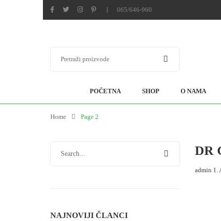
065/646-960
POČETNA
SHOP
O NAMA
Home
Page 2
DR G
admin
1.
NAJNOVIJI ČLANCI