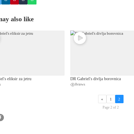
ay also like
l's eliksir za jetru
DR Gabriel's divlja borovnica
s
8
views
«
1
2
Page 2 of 2