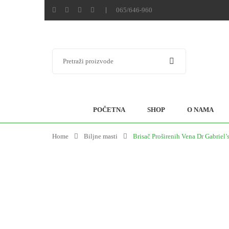
065/646-960
POČETNA
SHOP
O NAMA
Home
Biljne masti
Brisač Proširenih Vena Dr Gabriel’