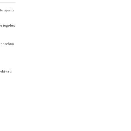
 riješiti
ne tegobe:
) posebno
ekivati