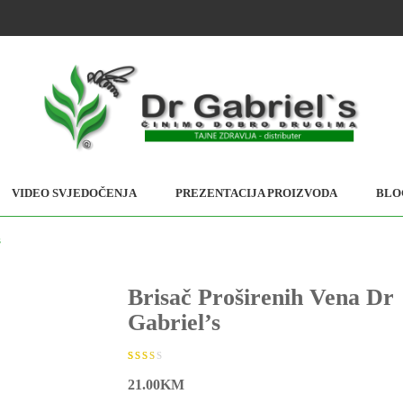
VIDEO SVJEDOČENJA
PREZENTACIJA PROIZVODA
BLO
s
Brisač Proširenih Vena Dr
Gabriel’s
2.42
5
118
21.00
KM
out