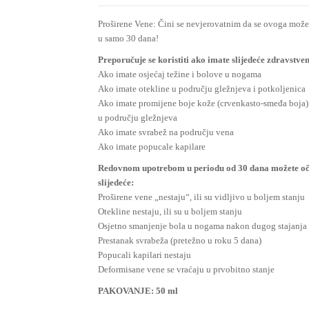
of
Proširene Vene: Čini se nevjerovatnim da se ovoga možete
based
u samo 30 dana!
on
Preporučuje se koristiti ako imate slijedeće zdravstve
customer
Ako imate osjećaj težine i bolove u nogama
ratings
Ako imate otekline u području gležnjeva i potkoljenica
Ako imate promijene boje kože (crvenkasto-smeđa boja
u području gležnjeva
Ako imate svrabež na području vena
Ako imate popucale kapilare
Redovnom upotrebom u periodu od 30 dana možete oč
slijedeće:
Proširene vene „nestaju“, ili su vidljivo u boljem stanju
Otekline nestaju, ili su u boljem stanju
Osjetno smanjenje bola u nogama nakon dugog stajanja
Prestanak svrabeža (pretežno u roku 5 dana)
Popucali kapilari nestaju
Deformisane vene se vraćaju u prvobitno stanje
PAKOVANJE: 50 ml