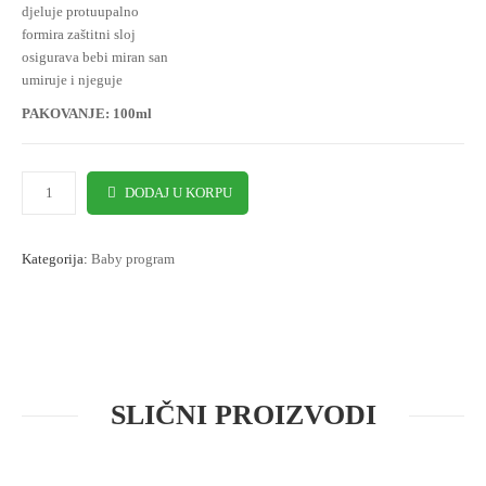
djeluje protuupalno
formira zaštitni sloj
osigurava bebi miran san
umiruje i njeguje
PAKOVANJE: 100ml
DODAJ U KORPU
Kategorija:
Baby program
SLIČNI PROIZVODI