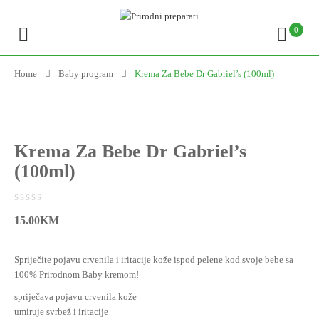
0
Home
Baby program
Krema Za Bebe Dr Gabriel’s (100ml)
Krema Za Bebe Dr Gabriel’s
(100ml)
0
5
0
15.00
KM
out
of
Spriječite pojavu crvenila i iritacije kože ispod pelene kod svoje bebe sa
based
100% Prirodnom Baby kremom!
on
spriječava pojavu crvenila kože
customer
umiruje svrbež i iritacije
ratings