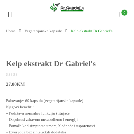
0
Home
Vegetarijanske kapsule
Kelp ekstrakt Dr Gabriel′s
Kelp ekstrakt Dr Gabriel′s
0
5
0
27.00
KM
out
of
Pakovanje: 60 kapsula (vegetarijanske kapsule)
based
Njegovi benefiti:
on
– Podržava normalnu funkciju štitnjače
customer
– Doprinosi zdravom metabolizmu i energiji
ratings
– Pomaže kod simptoma umora, hladnoće i usporenosti
– Izvor joda bez sintetičkih dodataka